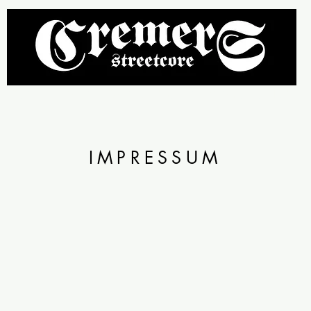
llover
HotPants
Caps & Zubehör
Straßenreinigung
IMPRESSUM