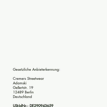
Alle Artikel
T-Shirts
Jacken
Pu
Gesetzliche Anbieterkennung:
Cremers Streetwear
Adamski
Gellertstr. 19
12489 Berlin
Deutschland
USt-IdNr.: DE290943659