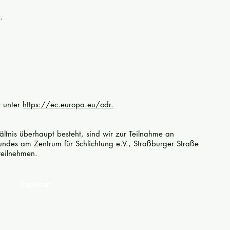
.
r unter
https://ec.europa.eu/odr.
ältnis überhaupt besteht, sind wir zur Teilnahme an
s Bundes am Zentrum für Schlichtung e.V., Straßburger Straße
teilnehmen.
Impressum