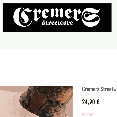
llover
HotPants
Caps & Zubehör
Straßenreinigung
Cremers Streetwe
Preis
24,90 €
Größe
*