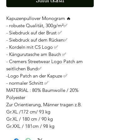
Sofortkauf
Kapuzenpullover Monogram 🔥
- robuste Qualität, 300g/m²✅️
- Siebdruck auf der Brust ✅️
- Siebdruck auf dem Rücken✅️
- Kordeln mit CS Logo ✅️
- Kängurutasche am Bauch ✅️
- Cremers Streetwear Logo Patch am
seitlichen Bund✅️
-Logo Patch an der Kapuze ✅️
- normaler Schnitt ✅️
MATERIAL : 80% Baumwolle / 20%
Polyester
Zur Orientierung, Männer tragen z.B.
Gr.XL /172 cm/ 93 kg
Gr.XL / 180 cm / 90 kg
Gr.XXL / 181cm / 98 kg