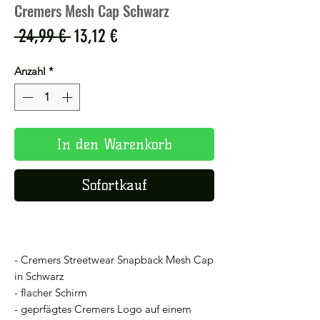
Cremers Mesh Cap Schwarz
Standardpreis
Sale-
 24,99 € 
13,12 €
Preis
Anzahl
*
In den Warenkorb
Sofortkauf
- Cremers Streetwear Snapback Mesh Cap
in Schwarz
- flacher Schirm
- geprfägtes Cremers Logo auf einem