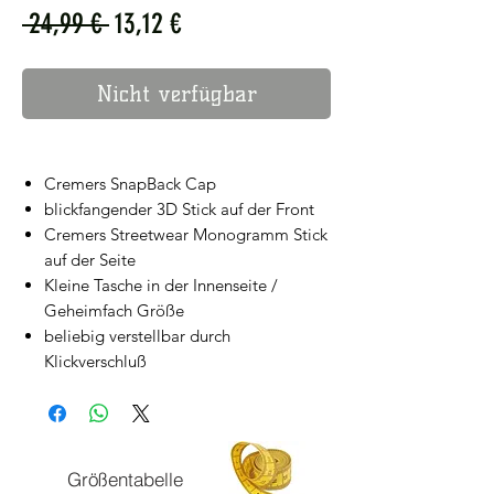
Standardpreis
Sale-
 24,99 € 
13,12 €
Preis
Nicht verfügbar
Cremers SnapBack Cap
blickfangender 3D Stick auf der Front
Cremers Streetwear Monogramm Stick
auf der Seite
Kleine Tasche in der Innenseite /
Geheimfach Größe
beliebig verstellbar durch
Klickverschluß
Größentabelle